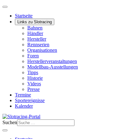
Startseite
Links zu Slotracing
Bahnen
Händler
Hersteller
Rennserien
Organisationen
Foren
Herstellerveranstaltungen
Modellbau-Ausstellungen
Tipps
Historie
Videos
Presse
Termine
Sportereignisse
Kalender
Suchen