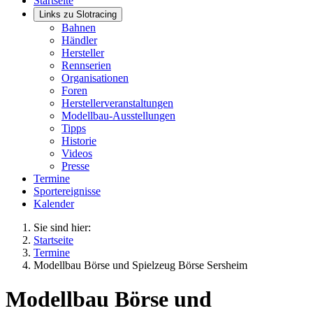
Startseite
Links zu Slotracing
Bahnen
Händler
Hersteller
Rennserien
Organisationen
Foren
Herstellerveranstaltungen
Modellbau-Ausstellungen
Tipps
Historie
Videos
Presse
Termine
Sportereignisse
Kalender
Sie sind hier:
Startseite
Termine
Modellbau Börse und Spielzeug Börse Sersheim
Modellbau Börse und