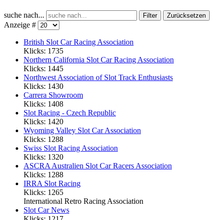
suche nach...
Filter
Zurücksetzen
Anzeige #
British Slot Car Racing Association
Klicks: 1735
Northern California Slot Car Racing Association
Klicks: 1445
Northwest Association of Slot Track Enthusiasts
Klicks: 1430
Carrera Showroom
Klicks: 1408
Slot Racing - Czech Republic
Klicks: 1420
Wyoming Valley Slot Car Association
Klicks: 1288
Swiss Slot Racing Association
Klicks: 1320
ASCRA Australien Slot Car Racers Association
Klicks: 1288
IRRA Slot Racing
Klicks: 1265
International Retro Racing Association
Slot Car News
Klicks: 1217