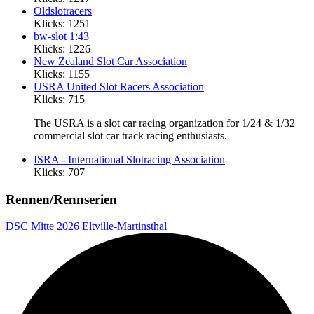
Oldslotracers
Klicks: 1251
bw-slot 1:43
Klicks: 1226
New Zealand Slot Car Association
Klicks: 1155
USRA United Slot Racers Association
Klicks: 715
The USRA is a slot car racing organization for 1/24 & 1/32
commercial slot car track racing enthusiasts.
ISRA - International Slotracing Association
Klicks: 707
Rennen/Rennserien
DSC Mitte 2026 Eltville-Martinsthal