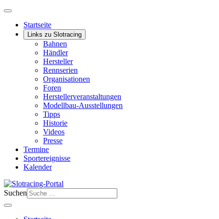
Startseite
Links zu Slotracing
Bahnen
Händler
Hersteller
Rennserien
Organisationen
Foren
Herstellerveranstaltungen
Modellbau-Ausstellungen
Tipps
Historie
Videos
Presse
Termine
Sportereignisse
Kalender
Suchen