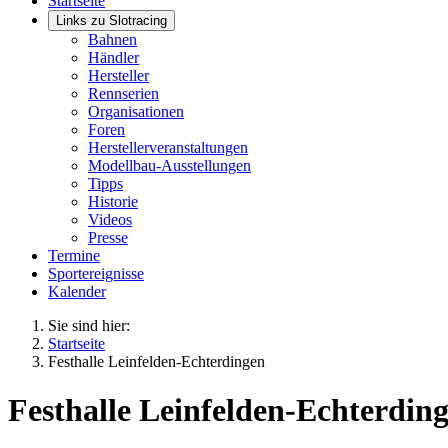
Startseite
Links zu Slotracing
Bahnen
Händler
Hersteller
Rennserien
Organisationen
Foren
Herstellerveranstaltungen
Modellbau-Ausstellungen
Tipps
Historie
Videos
Presse
Termine
Sportereignisse
Kalender
Sie sind hier:
Startseite
Festhalle Leinfelden-Echterdingen
Festhalle Leinfelden-Echterdin