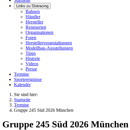
Startseite
Links zu Slotracing
Bahnen
Händler
Hersteller
Rennserien
Organisationen
Foren
Herstellerveranstaltungen
Modellbau-Ausstellungen
Tipps
Historie
Videos
Presse
Termine
Sportereignisse
Kalender
Sie sind hier:
Startseite
Termine
Gruppe 245 Süd 2026 München
Gruppe 245 Süd 2026 München