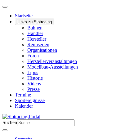
Startseite
Links zu Slotracing
Bahnen
Händler
Hersteller
Rennserien
Organisationen
Foren
Herstellerveranstaltungen
Modellbau-Ausstellungen
Tipps
Historie
Videos
Presse
Termine
Sportereignisse
Kalender
Suchen