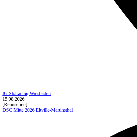
IG Slotracing Wiesbaden
15.08.2026
[Rennserien]
DSC Mitte 2026 Eltville-Martinsthal