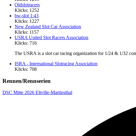
Oldslotracers
Klicks: 1252
bw-slot 1:43
Klicks: 1227
New Zealand Slot Car Association
Klicks: 1157
USRA United Slot Racers Association
Klicks: 716
The USRA is a slot car racing organization for 1/24 & 1/32 comm
ISRA - International Slotracing Association
Klicks: 708
Rennen/Rennserien
DSC Mitte 2026 Eltville-Martinsthal